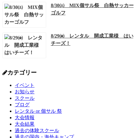
8/30㈯ MIX個サル祭 白熱サッカー
ゴルフ
8/29㈮ レンタル 開成工業様 はい
チーズ！
カテゴリー
イベント
お知らせ
スクール
ブログ
レンタル or 個サル 祭
大会情報
大会結果
過去の体験スクール
過去の国内・海外キャンプ