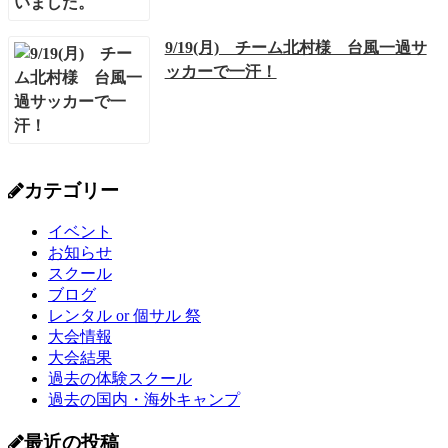
9/19(月) チーム北村様 台風一過サ
ッカーで一汗！
カテゴリー
イベント
お知らせ
スクール
ブログ
レンタル or 個サル 祭
大会情報
大会結果
過去の体験スクール
過去の国内・海外キャンプ
最近の投稿