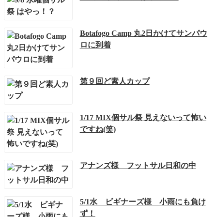
Botafogo Camp 丸2日かけてサンパウ
ロに到着
第９回ど素人カップ
1/17 MIX個サル祭 見えないって怖い
ですね(笑)
アナンズ様 フットサル日和の中
5/1水 ビギナーズ様 小雨にも負け
ず！