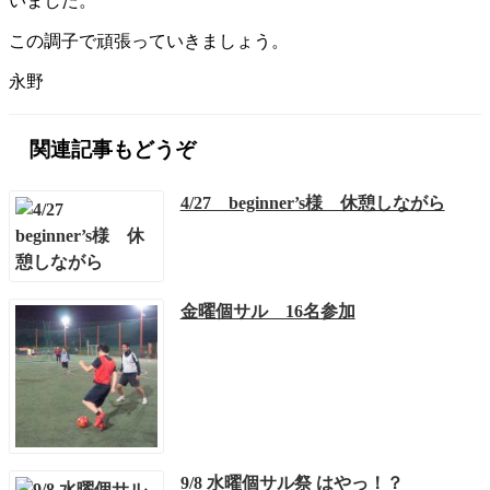
いました。
この調子で頑張っていきましょう。
永野
関連記事もどうぞ
4/27 beginner’s様 休憩しながら
金曜個サル 16名参加
9/8 水曜個サル祭 はやっ！？