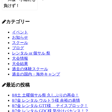
カテゴリー
イベント
お知らせ
スクール
ブログ
レンタル or 個サル 祭
大会情報
大会結果
過去の体験スクール
過去の国内・海外キャンプ
最近の投稿
8/8土 土曜個サル祭 久しぶりの再会！
8/7金 レンタル ウルトラ様 余裕の表情
8/7金 レンタル GTT様 ナイスブロック！
8/7金 レンタル GDC様 気分はバカンス！？