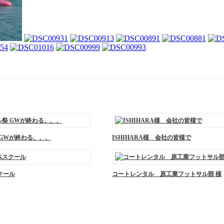
祭 GWが終わる、、、
ISHIHARA様 会社の皆様で
クール
コートレンタル 原工業フットサル部 様