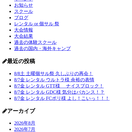
お知らせ
スクール
ブログ
レンタル or 個サル 祭
大会情報
大会結果
過去の体験スクール
過去の国内・海外キャンプ
最近の投稿
8/8土 土曜個サル祭 久しぶりの再会！
8/7金 レンタル ウルトラ様 余裕の表情
8/7金 レンタル GTT様 ナイスブロック！
8/7金 レンタル GDC様 気分はバカンス！？
8/7金 レンタル FCポリ様 よし！こいっ！！！
アーカイブ
2026年8月
2026年7月