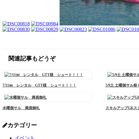
関連記事もどうぞ
7/11㈮ レンタル GTT様 シュート！！！
5/9土 土曜個サル
水曜個サル 満員御礼
スキルアップGKス
カテゴリー
イベント