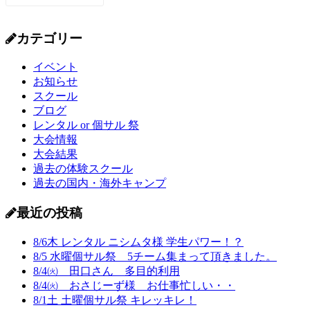
カテゴリー
イベント
お知らせ
スクール
ブログ
レンタル or 個サル 祭
大会情報
大会結果
過去の体験スクール
過去の国内・海外キャンプ
最近の投稿
8/6木 レンタル ニシムタ様 学生パワー！？
8/5 水曜個サル祭 5チーム集まって頂きました。
8/4㈫ 田口さん 多目的利用
8/4㈫ おさじーず様 お仕事忙しい・・
8/1土 土曜個サル祭 キレッキレ！