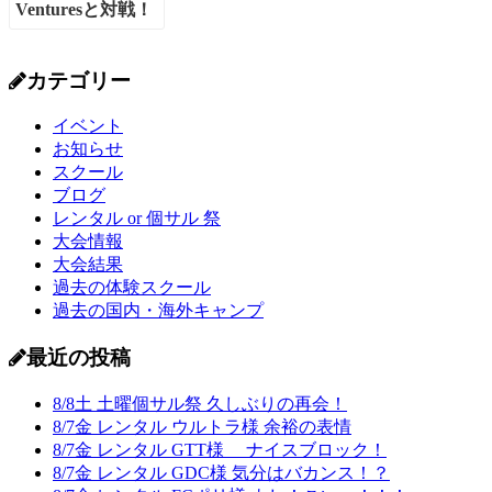
カテゴリー
イベント
お知らせ
スクール
ブログ
レンタル or 個サル 祭
大会情報
大会結果
過去の体験スクール
過去の国内・海外キャンプ
最近の投稿
8/8土 土曜個サル祭 久しぶりの再会！
8/7金 レンタル ウルトラ様 余裕の表情
8/7金 レンタル GTT様 ナイスブロック！
8/7金 レンタル GDC様 気分はバカンス！？