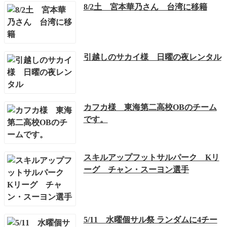
8/2土 宮本華乃さん 台湾に移籍
引越しのサカイ様 日曜の夜レンタル
カフカ様 東海第二高校OBのチーム
です。
スキルアップフットサルパーク Kリ
ーグ チャン・スーヨン選手
5/11 水曜個サル祭 ランダムに4チー