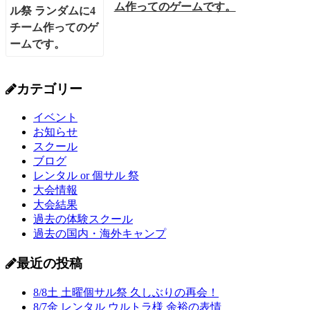
ム作ってのゲームです。
カテゴリー
イベント
お知らせ
スクール
ブログ
レンタル or 個サル 祭
大会情報
大会結果
過去の体験スクール
過去の国内・海外キャンプ
最近の投稿
8/8土 土曜個サル祭 久しぶりの再会！
8/7金 レンタル ウルトラ様 余裕の表情