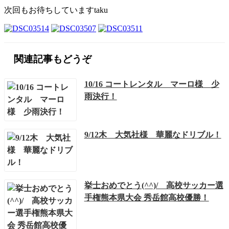
次回もお待ちしていますtaku
関連記事もどうぞ
10/16 コートレンタル マーロ様 少
雨決行！
9/12木 大気社様 華麗なドリブル！
挙士おめでとう(^^)/ 高校サッカー選
手権熊本県大会 秀岳館高校優勝！