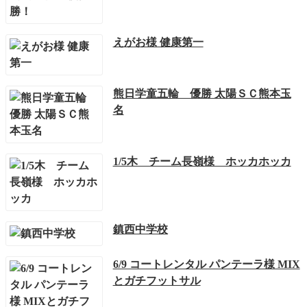
えがお様 健康第一
熊日学童五輪 優勝 太陽ＳＣ熊本玉
名
1/5木 チーム長嶺様 ホッカホッカ
鎮西中学校
6/9 コートレンタル パンテーラ様 MIX
とガチフットサル