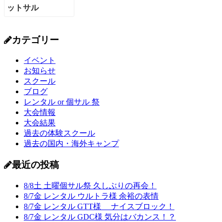
カテゴリー
イベント
お知らせ
スクール
ブログ
レンタル or 個サル 祭
大会情報
大会結果
過去の体験スクール
過去の国内・海外キャンプ
最近の投稿
8/8土 土曜個サル祭 久しぶりの再会！
8/7金 レンタル ウルトラ様 余裕の表情
8/7金 レンタル GTT様 ナイスブロック！
8/7金 レンタル GDC様 気分はバカンス！？