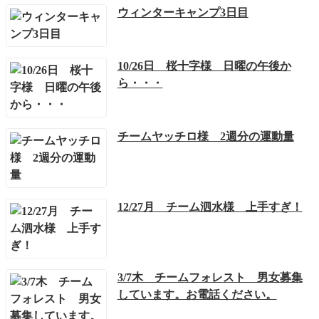
ウィンターキャンプ3日目
10/26日 桜十字様 日曜の午後か
ら・・・
チームヤッチロ様 2週分の運動量
12/27月 チーム泗水様 上手すぎ！
3/7木 チームフォレスト 男女募集
しています。お電話ください。