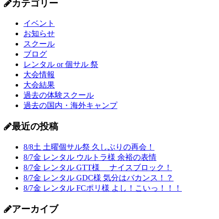
カテゴリー
イベント
お知らせ
スクール
ブログ
レンタル or 個サル 祭
大会情報
大会結果
過去の体験スクール
過去の国内・海外キャンプ
最近の投稿
8/8土 土曜個サル祭 久しぶりの再会！
8/7金 レンタル ウルトラ様 余裕の表情
8/7金 レンタル GTT様 ナイスブロック！
8/7金 レンタル GDC様 気分はバカンス！？
8/7金 レンタル FCポリ様 よし！こいっ！！！
アーカイブ