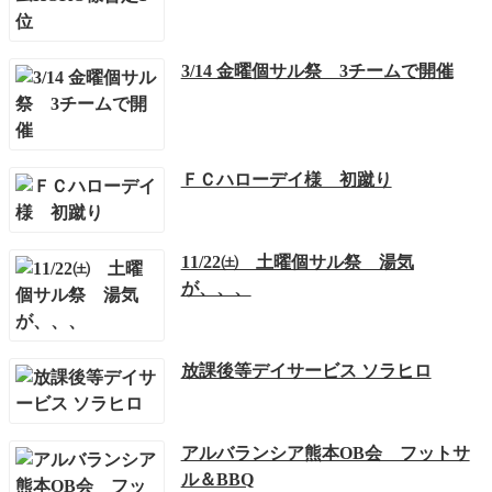
3/14 金曜個サル祭 3チームで開催
ＦＣハローデイ様 初蹴り
11/22㈯ 土曜個サル祭 湯気
が、、、
放課後等デイサービス ソラヒロ
アルバランシア熊本OB会 フットサ
ル＆BBQ