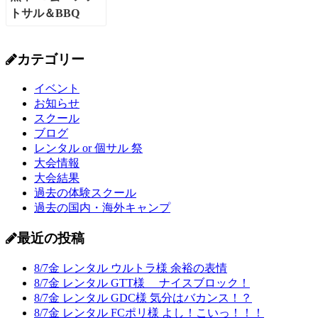
カテゴリー
イベント
お知らせ
スクール
ブログ
レンタル or 個サル 祭
大会情報
大会結果
過去の体験スクール
過去の国内・海外キャンプ
最近の投稿
8/7金 レンタル ウルトラ様 余裕の表情
8/7金 レンタル GTT様 ナイスブロック！
8/7金 レンタル GDC様 気分はバカンス！？
8/7金 レンタル FCポリ様 よし！こいっ！！！