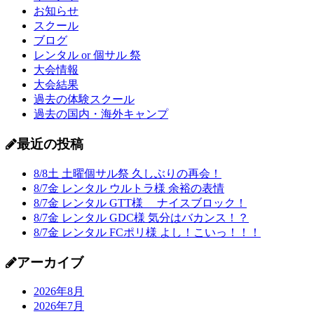
お知らせ
スクール
ブログ
レンタル or 個サル 祭
大会情報
大会結果
過去の体験スクール
過去の国内・海外キャンプ
最近の投稿
8/8土 土曜個サル祭 久しぶりの再会！
8/7金 レンタル ウルトラ様 余裕の表情
8/7金 レンタル GTT様 ナイスブロック！
8/7金 レンタル GDC様 気分はバカンス！？
8/7金 レンタル FCポリ様 よし！こいっ！！！
アーカイブ
2026年8月
2026年7月