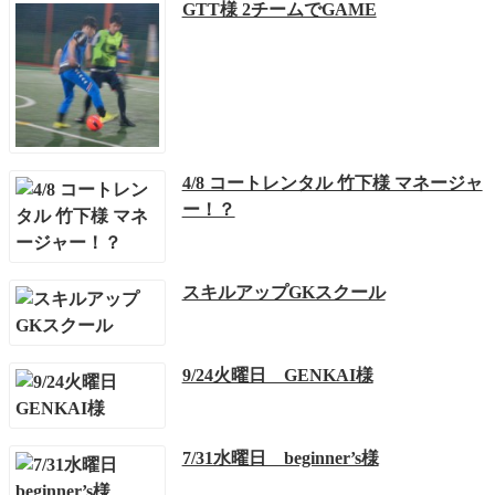
GTT様 2チームでGAME
4/8 コートレンタル 竹下様 マネージャ
ー！？
スキルアップGKスクール
9/24火曜日 GENKAI様
7/31水曜日 beginner’s様