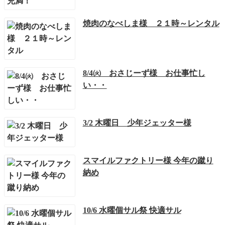
焼肉のなべしま様 ２１時～レンタル
8/4㈫ おさじーず様 お仕事忙し
い・・
3/2 木曜日 少年ジェッター様
スマイルファクトリー様 今年の蹴り
納め
10/6 水曜個サル祭 快適サル