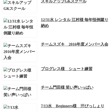
スキルアップGKスクール
12/31水 レンタル 江村様 毎年恒例蹴り
納め
チームスズキ 2016年度メンバー入会
プログレス様 シュート練習
チーム門田様 笑い声いっぱい
7/13水 Beginners様 汗びっしょり