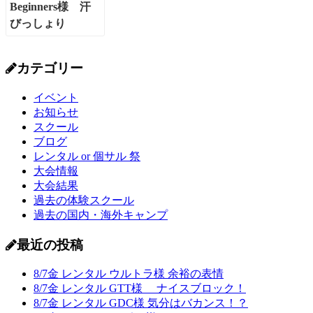
カテゴリー
イベント
お知らせ
スクール
ブログ
レンタル or 個サル 祭
大会情報
大会結果
過去の体験スクール
過去の国内・海外キャンプ
最近の投稿
8/7金 レンタル ウルトラ様 余裕の表情
8/7金 レンタル GTT様 ナイスブロック！
8/7金 レンタル GDC様 気分はバカンス！？