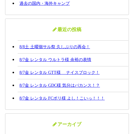
過去の国内・海外キャンプ
最近の投稿
8/8土 土曜個サル祭 久しぶりの再会！
8/7金 レンタル ウルトラ様 余裕の表情
8/7金 レンタル GTT様 ナイスブロック！
8/7金 レンタル GDC様 気分はバカンス！？
8/7金 レンタル FCポリ様 よし！こいっ！！！
アーカイブ