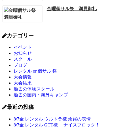
金曜個サル祭 満員御礼
カテゴリー
イベント
お知らせ
スクール
ブログ
レンタル or 個サル 祭
大会情報
大会結果
過去の体験スクール
過去の国内・海外キャンプ
最近の投稿
8/7金 レンタル ウルトラ様 余裕の表情
8/7金 レンタル GTT様 ナイスブロック！