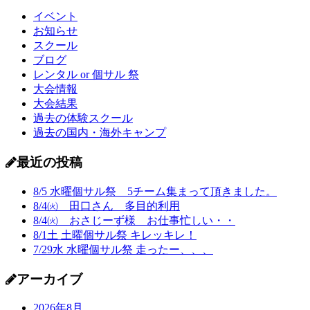
イベント
お知らせ
スクール
ブログ
レンタル or 個サル 祭
大会情報
大会結果
過去の体験スクール
過去の国内・海外キャンプ
最近の投稿
8/5 水曜個サル祭 5チーム集まって頂きました。
8/4㈫ 田口さん 多目的利用
8/4㈫ おさじーず様 お仕事忙しい・・
8/1土 土曜個サル祭 キレッキレ！
7/29水 水曜個サル祭 走ったー、、、
アーカイブ
2026年8月