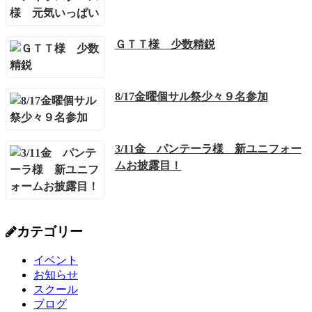
ＧＴＴ様 少数精鋭
8/17金曜個サル祭少々９名参加
3/11金 パンテーラ様 新ユニフォー
ムお披露目！
カテゴリー
イベント
お知らせ
スクール
ブログ