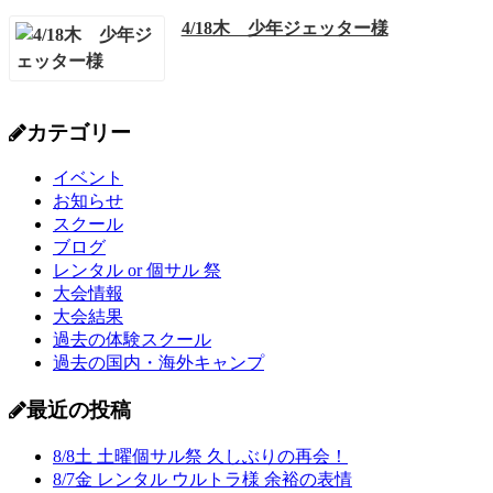
4/18木 少年ジェッター様
カテゴリー
イベント
お知らせ
スクール
ブログ
レンタル or 個サル 祭
大会情報
大会結果
過去の体験スクール
過去の国内・海外キャンプ
最近の投稿
8/8土 土曜個サル祭 久しぶりの再会！
8/7金 レンタル ウルトラ様 余裕の表情