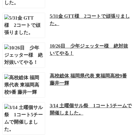
5/31金 GTT様 2コートで頑張りまし
た。
10/26目 少年ジェッター様 絶対抜
いてやる！
高校総体 福岡県代表 東福岡高校9番
藤井一輝
3/14 土曜個サル祭 1コート5チームで
開催しました。