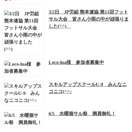
3/2日 JP労組 熊本連協 第11回フット
サル大会 皆さん小雨の中が頑張りま
した(^^)
Loco-lua様 参加者募集中
スキルアップスクールU-9 みんなニ
コニコ(^^♪
6/5 水曜個サル祭 満員御礼！