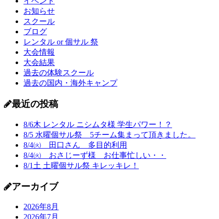
イベント
お知らせ
スクール
ブログ
レンタル or 個サル 祭
大会情報
大会結果
過去の体験スクール
過去の国内・海外キャンプ
最近の投稿
8/6木 レンタル ニシムタ様 学生パワー！？
8/5 水曜個サル祭 5チーム集まって頂きました。
8/4㈫ 田口さん 多目的利用
8/4㈫ おさじーず様 お仕事忙しい・・
8/1土 土曜個サル祭 キレッキレ！
アーカイブ
2026年8月
2026年7月