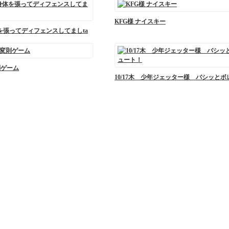
KFG様 ナイスキー
 身体を張ってディフェンスしてましta
則ゲーム
10/17木 少年ジェッター様 バシッと