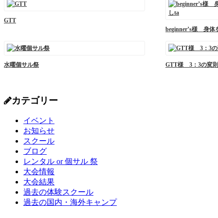
GTT
beginner’s様
水曜個サル祭
GTT様 3：3の変
カテゴリー
イベント
お知らせ
スクール
ブログ
レンタル or 個サル 祭
大会情報
大会結果
過去の体験スクール
過去の国内・海外キャンプ