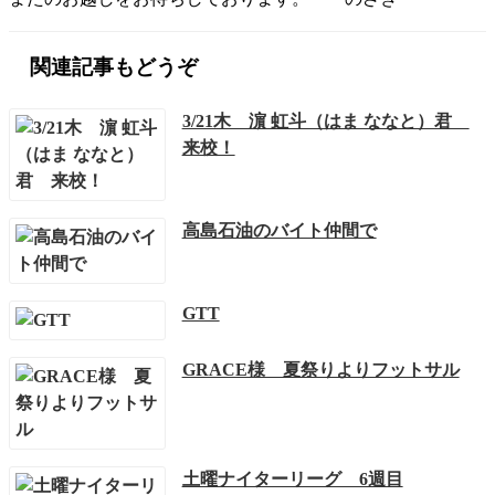
関連記事もどうぞ
3/21木 濵 虹斗（はま ななと）君
来校！
高島石油のバイト仲間で
GTT
GRACE様 夏祭りよりフットサル
土曜ナイターリーグ 6週目