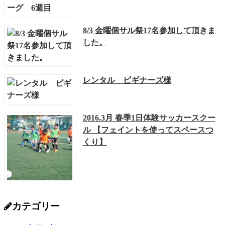
8/3 金曜個サル祭17名参加して頂きま
した。
レンタル ビギナーズ様
2016.3月 春季1日体験サッカースクー
ル 【フェイントを使ってスペースつ
くり】
カテゴリー