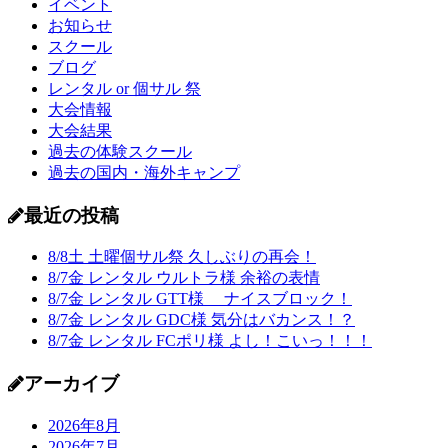
イベント
お知らせ
スクール
ブログ
レンタル or 個サル 祭
大会情報
大会結果
過去の体験スクール
過去の国内・海外キャンプ
最近の投稿
8/8土 土曜個サル祭 久しぶりの再会！
8/7金 レンタル ウルトラ様 余裕の表情
8/7金 レンタル GTT様 ナイスブロック！
8/7金 レンタル GDC様 気分はバカンス！？
8/7金 レンタル FCポリ様 よし！こいっ！！！
アーカイブ
2026年8月
2026年7月