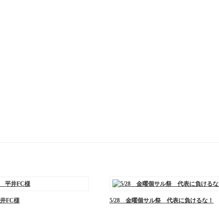
井FC様
5/28 金曜個サル祭 代表に負けるな！