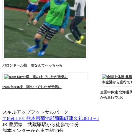
バロンドール様 雨なんてへっちゃら
team forest様 雨の中でしたが元気に
全国中体連 北海道
から直行でTR
スキルアップフットサルパーク
〒869-1101 熊本県菊池郡菊陽町津久礼3813－1
JR 豊肥線 武蔵塚駅から徒歩で15分
熊本インターから車で約20分