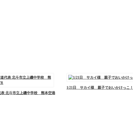
1/21日 サカイ様 親子でおいかけっこ
代表 北斗市立上磯中学校 熊本空港