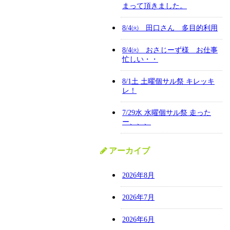
まって頂きました。
8/4㈫ 田口さん 多目的利用
8/4㈫ おさじーず様 お仕事
忙しい・・
8/1土 土曜個サル祭 キレッキ
レ！
7/29水 水曜個サル祭 走った
ー、、、
アーカイブ
2026年8月
2026年7月
2026年6月