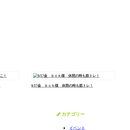
！
6/17金 ｂｃｋ様 休憩の時も筋トレ！
カテゴリー
イベント