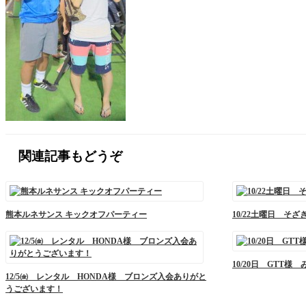
関連記事もどうぞ
熊本ルネサンス キックオフパーティー
10/22土曜日 そざ
10/20日 GTT様 
12/5㈮ レンタル HONDA様 ブロンズ入会ありがと
うございます！