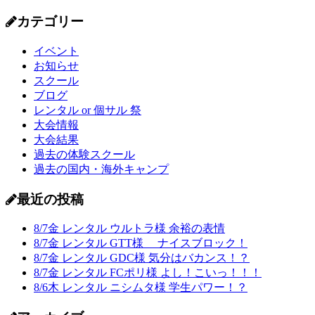
カテゴリー
イベント
お知らせ
スクール
ブログ
レンタル or 個サル 祭
大会情報
大会結果
過去の体験スクール
過去の国内・海外キャンプ
最近の投稿
8/7金 レンタル ウルトラ様 余裕の表情
8/7金 レンタル GTT様 ナイスブロック！
8/7金 レンタル GDC様 気分はバカンス！？
8/7金 レンタル FCポリ様 よし！こいっ！！！
8/6木 レンタル ニシムタ様 学生パワー！？