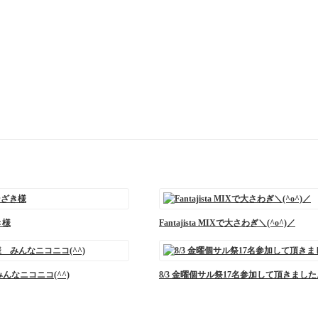
き様
Fantajista MIXで大さわぎ＼(^o^)／
みんなニコニコ(^^)
8/3 金曜個サル祭17名参加して頂きました