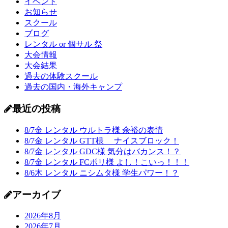
イベント
お知らせ
スクール
ブログ
レンタル or 個サル 祭
大会情報
大会結果
過去の体験スクール
過去の国内・海外キャンプ
最近の投稿
8/7金 レンタル ウルトラ様 余裕の表情
8/7金 レンタル GTT様 ナイスブロック！
8/7金 レンタル GDC様 気分はバカンス！？
8/7金 レンタル FCポリ様 よし！こいっ！！！
8/6木 レンタル ニシムタ様 学生パワー！？
アーカイブ
2026年8月
2026年7月