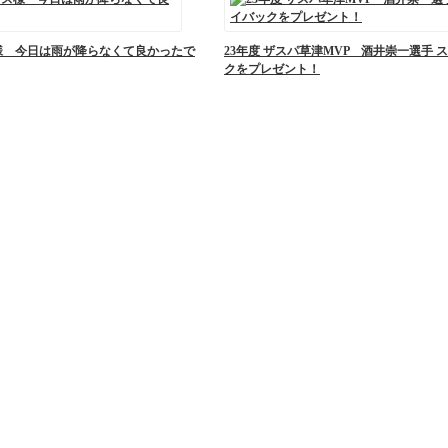
ズ様 今日は雨が降らなくて良かったで
23年度 ザスパ草津MVP 酒井崇一選手 
クをプレゼント！