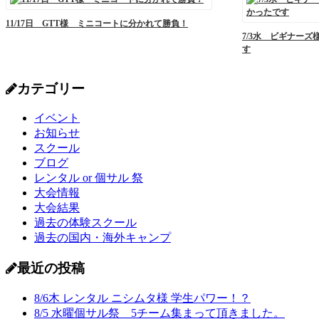
11/17日 GTT様 ミニコートに分かれて勝負！
7/3水 ビギナー
す
カテゴリー
イベント
お知らせ
スクール
ブログ
レンタル or 個サル 祭
大会情報
大会結果
過去の体験スクール
過去の国内・海外キャンプ
最近の投稿
8/6木 レンタル ニシムタ様 学生パワー！？
8/5 水曜個サル祭 5チーム集まって頂きました。