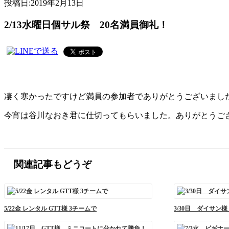
投稿日:
2019年2月13日
2/13水曜日個サル祭 20名満員御礼！
凄く寒かったですけど満員の参加者でありがとうございまし
今宵は谷川なおき君に仕切ってもらいました。ありがとうござい
関連記事もどうぞ
5/22金 レンタル GTT様 3チームで
3/30日 ダイサン