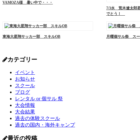
VAMOZA様 暑い中で・・・
7/3水 荒木遼太
でとう！
東海大星翔サッカー部 スキルOB
月曜個サル祭 スー
カテゴリー
イベント
お知らせ
スクール
ブログ
レンタル or 個サル 祭
大会情報
大会結果
過去の体験スクール
過去の国内・海外キャンプ
最近の投稿