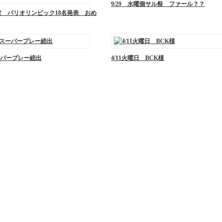
9/29 水曜個サル祭 ファール？？
郎君 パリオリンピック18名発表 おめ
パープレー続出
4/11火曜日 BCK様