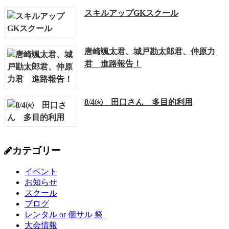
スキルアップGKスクール
唐崎颯太君、城戸勘太郎君、仲原力
君 進路報告！
8/4㈫ 田口さん 多目的利用
カテゴリー
イベント
お知らせ
スクール
ブログ
レンタル or 個サル 祭
大会情報