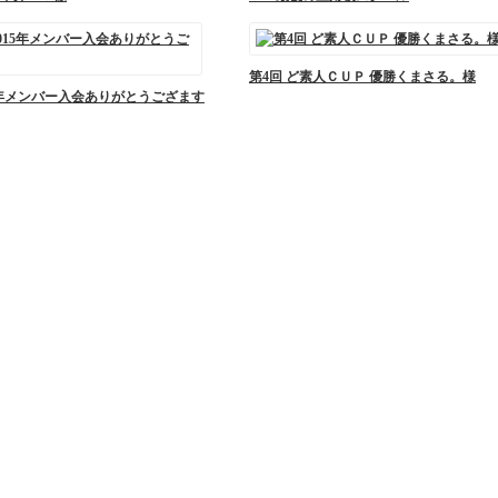
第4回 ど素人ＣＵＰ 優勝くまさる。様
15年メンバー入会ありがとうござます