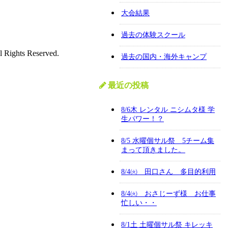
大会結果
過去の体験スクール
l Rights Reserved.
過去の国内・海外キャンプ
最近の投稿
8/6木 レンタル ニシムタ様 学
生パワー！？
8/5 水曜個サル祭 5チーム集
まって頂きました。
8/4㈫ 田口さん 多目的利用
8/4㈫ おさじーず様 お仕事
忙しい・・
8/1土 土曜個サル祭 キレッキ