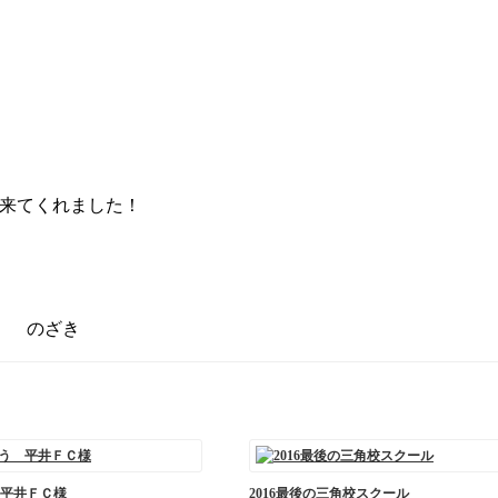
が来てくれました！
のざき
平井ＦＣ様
2016最後の三角校スクール