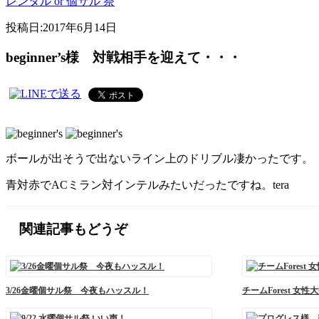
レンタル or 個サル 祭
投稿日:
2017年6月14日
beginner’s様 対戦相手を迎えて・・・
ボールが出そうで出ないライン上のドリブル凄かったです。
青対赤でACミラン対インテルみたいだったですね。tera
関連記事もどうぞ
3/26金曜個サル祭 今夜もハッスル！
チームForest 女