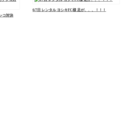
6/7日 レンタル ヨシキFC様 足が、、、！！！
チンコ対決