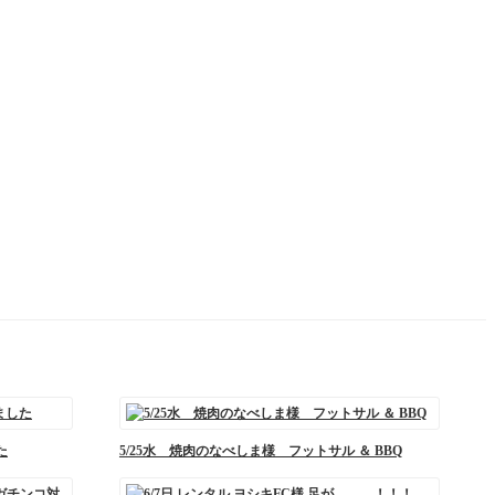
た
5/25水 焼肉のなべしま様 フットサル ＆ BBQ