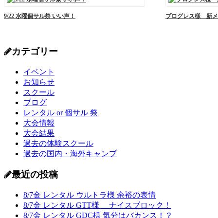
9/22 水曜個サル祭 いい声！
プログレス様 新メ
カテゴリー
イベント
お知らせ
スクール
ブログ
レンタル or 個サル 祭
大会情報
大会結果
過去の体験スクール
過去の国内・海外キャンプ
最近の投稿
8/7金 レンタル ウルトラ様 余裕の表情
8/7金 レンタル GTT様 ナイスブロック！
8/7金 レンタル GDC様 気分はバカンス！？