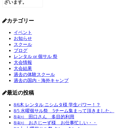
カテゴリー
イベント
お知らせ
スクール
ブログ
レンタル or 個サル 祭
大会情報
大会結果
過去の体験スクール
過去の国内・海外キャンプ
最近の投稿
8/6木 レンタル ニシムタ様 学生パワー！？
8/5 水曜個サル祭 5チーム集まって頂きました。
8/4㈫ 田口さん 多目的利用
8/4㈫ おさじーず様 お仕事忙しい・・