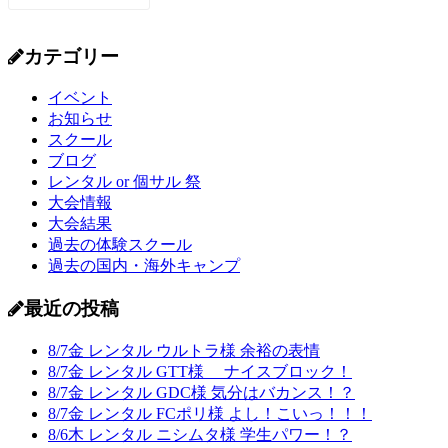
カテゴリー
イベント
お知らせ
スクール
ブログ
レンタル or 個サル 祭
大会情報
大会結果
過去の体験スクール
過去の国内・海外キャンプ
最近の投稿
8/7金 レンタル ウルトラ様 余裕の表情
8/7金 レンタル GTT様 ナイスブロック！
8/7金 レンタル GDC様 気分はバカンス！？
8/7金 レンタル FCポリ様 よし！こいっ！！！
8/6木 レンタル ニシムタ様 学生パワー！？