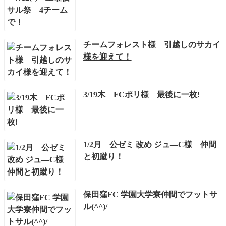
チームフォレスト様 引越しのサカイ
様を迎えて！
3/19木 FCポリ様 最後に一枚!
1/2月 公ゼミ 改め ジュ―C様 仲間
と初蹴り！
保田窪FC 学園大学寮仲間でフットサ
ル(^^)/