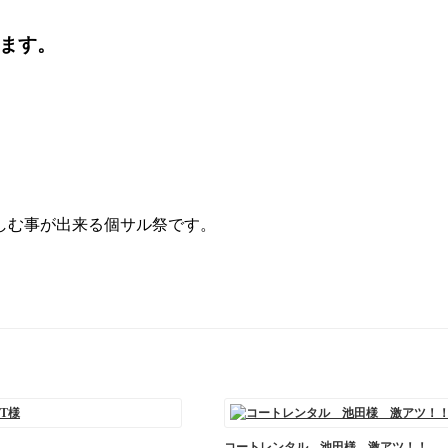
います。
しむ事が出来る個サル祭です。
コートレンタル 池田様 激アツ！！