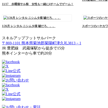
11/17 水曜個サル祭 女性も一緒に4チームでゲーム！
1/26月 レンタル ニシムタ様 嘘だろ、、、
スポーツのハヤカワ様
スキルアップフットサルパーク
〒869-1101 熊本県菊池郡菊陽町津久礼3813－1
JR 豊肥線 武蔵塚駅から徒歩で15分
熊本インターから車で約20分