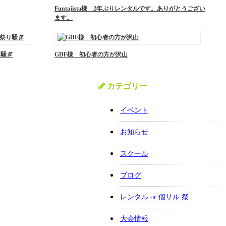
Funtajista様 2年ぶりレンタルです。ありがとうござい
ます。
り騒ぎ
GDF様 初心者の方が沢山
カテゴリー
イベント
お知らせ
スクール
ブログ
レンタル or 個サル 祭
大会情報