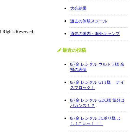
大会結果
過去の体験スクール
l Rights Reserved.
過去の国内・海外キャンプ
最近の投稿
8/7金 レンタル ウルトラ様 余
裕の表情
8/7金 レンタル GTT様 ナイ
スブロック！
8/7金 レンタル GDC様 気分は
バカンス！？
8/7金 レンタル FCポリ様 よ
し！こいっ！！！