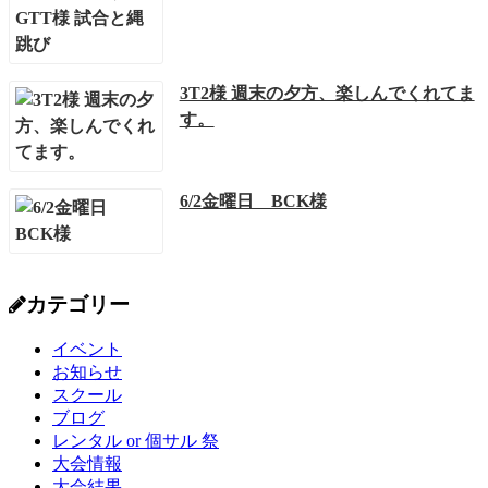
3T2様 週末の夕方、楽しんでくれてま
す。
6/2金曜日 BCK様
カテゴリー
イベント
お知らせ
スクール
ブログ
レンタル or 個サル 祭
大会情報
大会結果