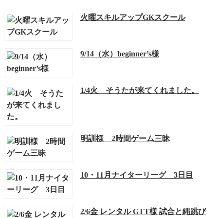
火曜スキルアップGKスクール
9/14（水）beginner’s様
1/4火 そうたが来てくれました。
明訓様 2時間ゲーム三昧
10・11月ナイターリーグ 3日目
2/6金 レンタル GTT様 試合と縄跳び