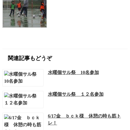
関連記事もどうぞ
水曜個サル祭 10名参加
水曜個サル祭 １２名参加
6/17金 ｂｃｋ様 休憩の時も筋ト
レ！