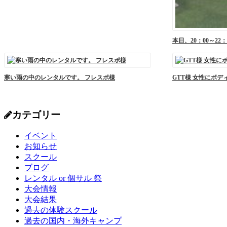
本日、20：00～22：0
寒い雨の中のレンタルです。 フレスポ様
GTT様 女性にボディ
カテゴリー
イベント
お知らせ
スクール
ブログ
レンタル or 個サル 祭
大会情報
大会結果
過去の体験スクール
過去の国内・海外キャンプ