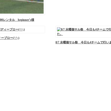
0レンタル beginner’s様
ーブロー(^^;)
8/7 水曜個サル祭 今日も4チームで行い