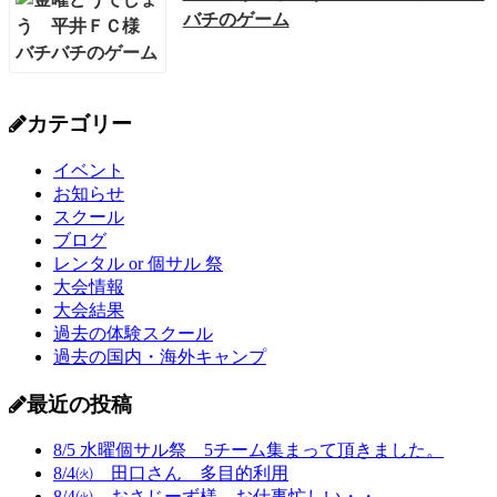
バチのゲーム
カテゴリー
イベント
お知らせ
スクール
ブログ
レンタル or 個サル 祭
大会情報
大会結果
過去の体験スクール
過去の国内・海外キャンプ
最近の投稿
8/5 水曜個サル祭 5チーム集まって頂きました。
8/4㈫ 田口さん 多目的利用
8/4㈫ おさじーず様 お仕事忙しい・・