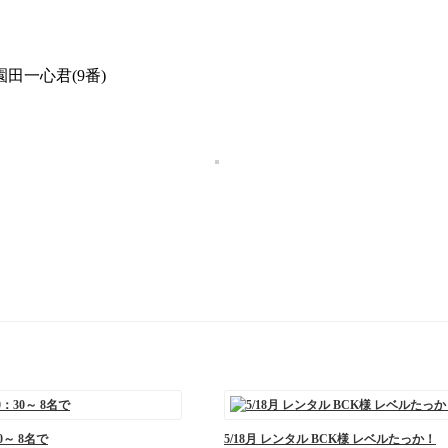
一心君(9番)
0～ 8名で
5/18月 レンタル BCK様 レベルたっか！