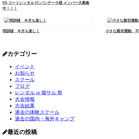
9/8 コートレンタル FCパンテーラ様 メンバー大募集
中！！！
明訓様 今月も楽しく
小さな親切運動 不
カテゴリー
イベント
お知らせ
スクール
ブログ
レンタル or 個サル 祭
大会情報
大会結果
過去の体験スクール
過去の国内・海外キャンプ
最近の投稿