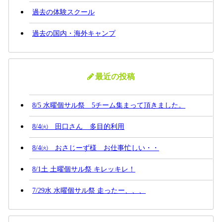
過去の体験スクール
過去の国内・海外キャンプ
最近の投稿
8/5 水曜個サル祭 5チーム集まって頂きました。
8/4㈫ 田口さん 多目的利用
8/4㈫ おさじーず様 お仕事忙しい・・
8/1土 土曜個サル祭 キレッキレ！
7/29水 水曜個サル祭 走ったー、、、