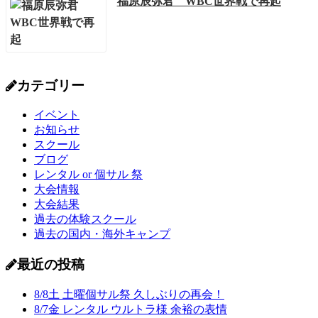
福原辰弥君 WBC世界戦で再起
カテゴリー
イベント
お知らせ
スクール
ブログ
レンタル or 個サル 祭
大会情報
大会結果
過去の体験スクール
過去の国内・海外キャンプ
最近の投稿
8/8土 土曜個サル祭 久しぶりの再会！
8/7金 レンタル ウルトラ様 余裕の表情