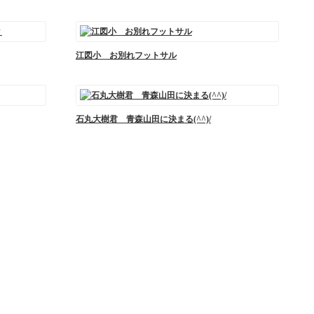
江図小 お別れフットサル
石丸大樹君 青森山田に決まる(^^)/