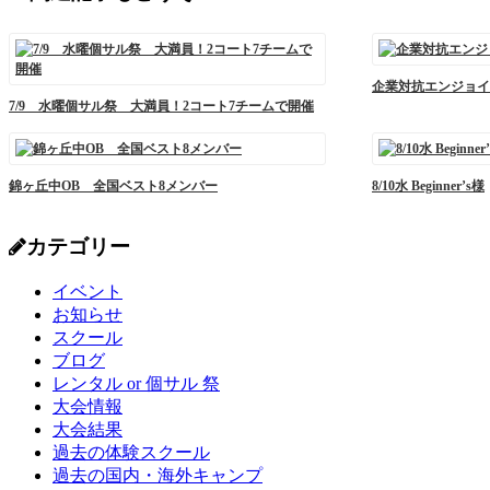
企業対抗エンジョイ
7/9 水曜個サル祭 大満員！2コート7チームで開催
錦ヶ丘中OB 全国ベスト8メンバー
8/10水 Beginner’s様
カテゴリー
イベント
お知らせ
スクール
ブログ
レンタル or 個サル 祭
大会情報
大会結果
過去の体験スクール
過去の国内・海外キャンプ