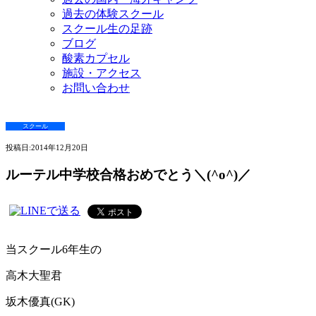
過去の体験スクール
スクール生の足跡
ブログ
酸素カプセル
施設・アクセス
お問い合わせ
スクール
投稿日:
2014年12月20日
ルーテル中学校合格おめでとう＼(^o^)／
当スクール6年生の
高木大聖君
坂木優真(GK)