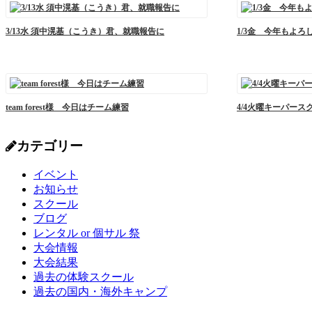
3/13水 須中滉基（こうき）君、就職報告に
1/3金 今年もよろ
team forest様 今日はチーム練習
4/4火曜キーパース
カテゴリー
イベント
お知らせ
スクール
ブログ
レンタル or 個サル 祭
大会情報
大会結果
過去の体験スクール
過去の国内・海外キャンプ