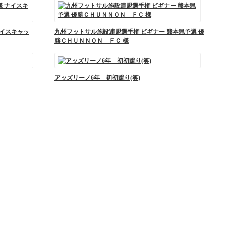
ナイスキャッ
九州フットサル施設連盟選手権 ビギナー 熊本県予選 優
勝ＣＨＵＮＮＯＮ ＦＣ 様
アッズリーノ6年 初初蹴り(笑)