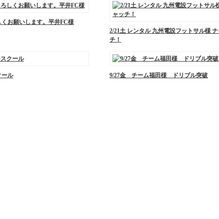
しくお願いします。平井FC様
2/21土 レンタル 九州電設フットサル様 
チ！
クール
9/27金 チーム福田様 ドリブル突破