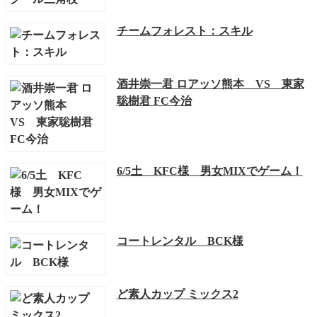
チームフォレスト：スキル
酒井崇一君 ロアッソ熊本 VS 東家
聡樹君 FC今治
6/5土 KFC様 男女MIXでゲーム！
コートレンタル BCK様
ど素人カップ ミックス2