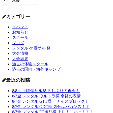
カテゴリー
イベント
お知らせ
スクール
ブログ
レンタル or 個サル 祭
大会情報
大会結果
過去の体験スクール
過去の国内・海外キャンプ
最近の投稿
8/8土 土曜個サル祭 久しぶりの再会！
8/7金 レンタル ウルトラ様 余裕の表情
8/7金 レンタル GTT様 ナイスブロック！
8/7金 レンタル GDC様 気分はバカンス！？
8/7金 レンタル FCポリ様 よし！こいっ！！！