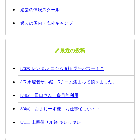
過去の体験スクール
過去の国内・海外キャンプ
最近の投稿
8/6木 レンタル ニシムタ様 学生パワー！？
8/5 水曜個サル祭 5チーム集まって頂きました。
8/4㈫ 田口さん 多目的利用
8/4㈫ おさじーず様 お仕事忙しい・・
8/1土 土曜個サル祭 キレッキレ！