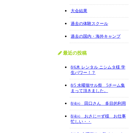
大会結果
過去の体験スクール
過去の国内・海外キャンプ
最近の投稿
8/6木 レンタル ニシムタ様 学
生パワー！？
8/5 水曜個サル祭 5チーム集
まって頂きました。
8/4㈫ 田口さん 多目的利用
8/4㈫ おさじーず様 お仕事
忙しい・・