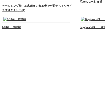
焼肉のなべしま様 
チームモンダ様 30名超えの参加者で全面使ってソサイ
チやりまくり(^^)/
1/10金 竹林様
Begginer’s様 