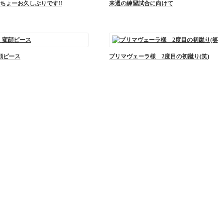
ちょーお久しぶりです!!
来週の練習試合に向けて
変顔ピース
プリマヴェーラ様 2度目の初蹴り(笑)