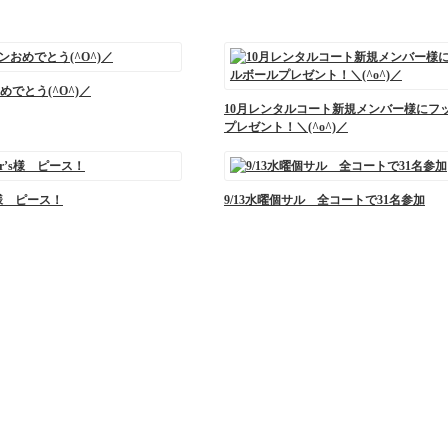
でとう(^O^)／
10月レンタルコート新規メンバー様にフ
プレゼント！＼(^o^)／
r’s様 ピース！
9/13水曜個サル 全コートで31名参加