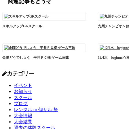
関連記事もどうぞ
スキルアップGKスクール
九州チャンピオンおめ
金曜どうでしょう 平井ＦＣ様 ゲーム三昧
12/4水 beginne
カテゴリー
イベント
お知らせ
スクール
ブログ
レンタル or 個サル 祭
大会情報
大会結果
過去の体験スクール